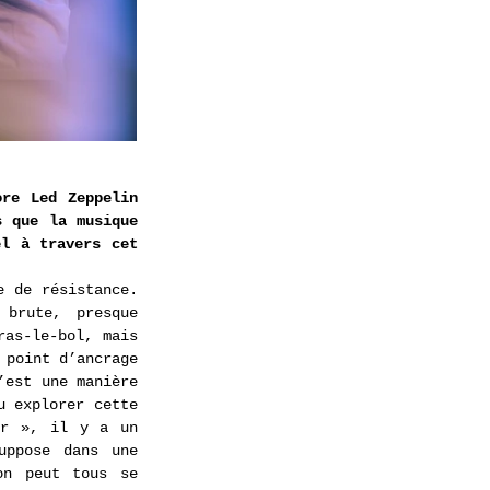
re Led Zeppelin 
 que la musique 
l à travers cet 
 de résistance. 
brute, presque 
as-le-bol, mais 
point d’ancrage 
est une manière 
 explorer cette 
r », il y a un 
ppose dans une 
n peut tous se 