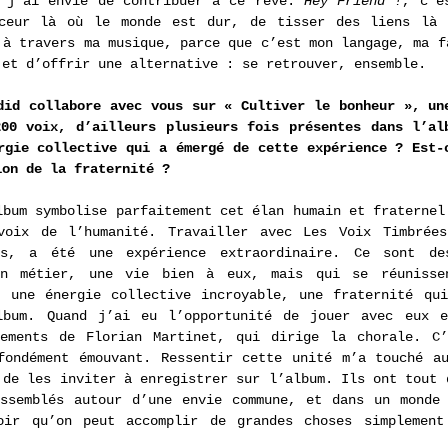
 j’ai envie de contribuer à ce rêve. 
Hey Friend !
, c’e
ceur là où le monde est dur, de tisser des liens là o
 à travers ma musique, parce que c’est mon langage, ma fa
 et d’offrir une alternative : se retrouver, ensemble.
did collabore avec vous sur « Cultiver le bonheur », une
00 voix, d’ailleurs plusieurs fois présentes dans l’alb
rgie collective qui a émergé de cette expérience ? Est-c
ion de la fraternité ?
lbum symbolise parfaitement cet élan humain et fraternel.
voix de l’humanité. Travailler avec Les Voix Timbrées,
és, a été une expérience extraordinaire. Ce sont de
n métier, une vie bien à eux, mais qui se réunissen
 une énergie collective incroyable, une fraternité qui
lbum. Quand j’ai eu l’opportunité de jouer avec eux en
gements de Florian Martinet, qui dirige la chorale. C’
fondément émouvant. Ressentir cette unité m’a touché au
 de les inviter à enregistrer sur l’album. Ils ont tout d
ssemblés autour d’une envie commune, et dans un monde 
oir qu’on peut accomplir de grandes choses simplement 