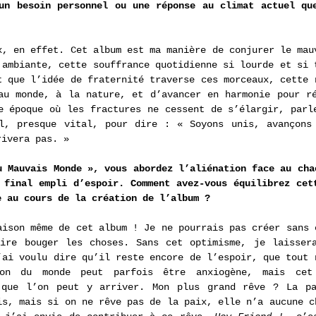
un besoin personnel ou une réponse au climat actuel que
x, en effet. Cet album est ma manière de conjurer le mauv
 ambiante, cette souffrance quotidienne si lourde et si t
t que l’idée de fraternité traverse ces morceaux, cette n
au monde, à la nature, et d’avancer en harmonie pour ré
e époque où les fractures ne cessent de s’élargir, parle
l, presque vital, pour dire : « Soyons unis, avançons 
rivera pas. »
u Mauvais Monde », vous abordez l’aliénation face au chao
 final empli d’espoir. Comment avez-vous équilibrez cett
e au cours de la création de l’album ?
aison même de cet album ! Je ne pourrais pas créer sans c
ire bouger les choses. Sans cet optimisme, je laissera
’ai voulu dire qu’il reste encore de l’espoir, que tout n
ion du monde peut parfois être anxiogène, mais cet
 que l’on peut y arriver. Mon plus grand rêve ? La pai
is, mais si on ne rêve pas de la paix, elle n’a aucune ch