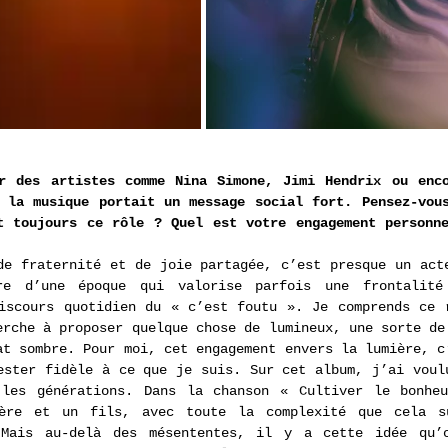
r des artistes comme Nina Simone, Jimi Hendrix ou enco
 la musique portait un message social fort. Pensez-vous
t toujours ce rôle ? Quel est votre engagement personne
de fraternité et de joie partagée, c’est presque un acte
e d’une époque qui valorise parfois une frontalité 
iscours quotidien du « c’est foutu ». Je comprends ce r
erche à proposer quelque chose de lumineux, une sorte de 
at sombre. Pour moi, cet engagement envers la lumière, c’
ester fidèle à ce que je suis. Sur cet album, j’ai voulu
 les générations. Dans la chanson « Cultiver le bonheu
ère et un fils, avec toute la complexité que cela su
 Mais au-delà des mésententes, il y a cette idée qu’o