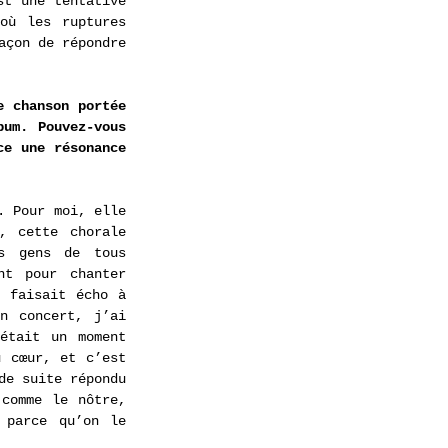
st une tentative 
ù les ruptures 
çon de répondre 
 chanson portée 
um. Pouvez-vous 
e une résonance 
 Pour moi, elle 
 cette chorale 
s gens de tous 
t pour chanter 
 faisait écho à 
 concert, j’ai 
était un moment 
 cœur, et c’est 
e suite répondu 
comme le nôtre, 
parce qu’on le 