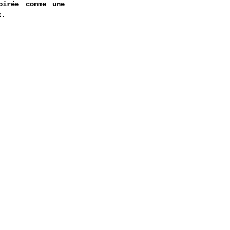
irée comme une 
x.