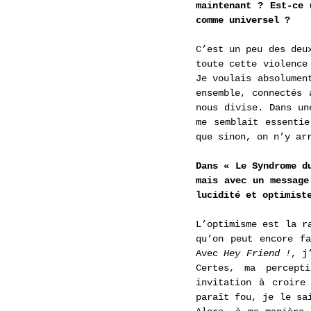
maintenant ? Est-ce 
comme universel ?
C’est un peu des deu
toute cette violence
Je voulais absolumen
ensemble, connectés 
nous divise. Dans un
me semblait essentie
que sinon, on n’y ar
Dans « Le Syndrome d
mais avec un message
lucidité et optimist
L’optimisme est la r
qu’on peut encore fa
Avec 
Hey Friend !
, j
Certes, ma percept
invitation à croire
paraît fou, je le sa