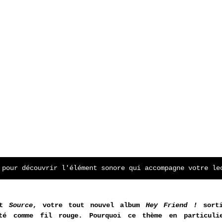
 pour découvrir l'élément sonore qui accompagne votre le
t 
Source
, votre tout nouvel album 
Hey Friend !
 sort
té comme fil rouge. Pourquoi ce thème en particulie