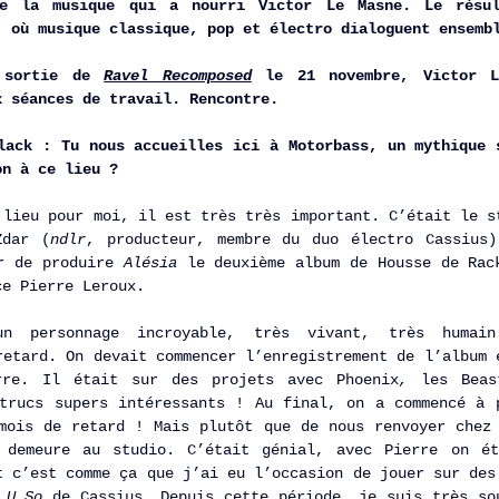
e la musique qui a nourri Victor Le Masne. Le résul
, où musique classique, pop et électro dialoguent ensemb
 sortie de 
Ravel Recomposed
le 21 novembre, Victor L
x séances de travail. Rencontre. 
lack : Tu nous accueilles ici à Motorbass, un mythique s
on à ce lieu ? 
 lieu pour moi, il est très très important. C’était le st
Zdar (
ndlr
, producteur, membre du duo électro Cassius)
r de produire 
Alésia
 le deuxième album de Housse de Rac
ce Pierre Leroux. 
un personnage incroyable, très vivant, très humain
retard. On devait commencer l’enregistrement de l’album e
re. Il était sur des projets avec Phoenix
, 
les Beas
trucs supers intéressants ! Au final, on a commencé à p
mois de retard ! Mais plutôt que de nous renvoyer chez 
 demeure au studio. C’était génial, avec Pierre on éta
t c’est comme ça que j’ai eu l’occasion de jouer sur des 
 U So 
de
Cassius. Depuis cette période, je suis très sou