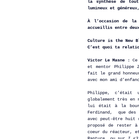
la synthèse de tout
lumineux et généreux
À l’occasion de la
accueillis entre deu
Culture is the New B
C’est quoi ta relati
Victor Le Masne :
 Ce
et mentor Philippe 
fait le grand honneu
avec mon ami d’enfan
Philippe, c’était 
globalement très en 
lui était à la bour
Ferdinand,  que des 
avec peut-être huit 
proposé de rester à
coeur du réacteur, e
Rapture, ou sur 
I <3