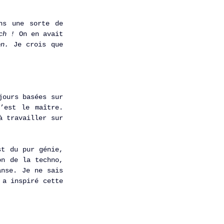
s une sorte de 
ch ! 
On en avait 
on. 
Je crois que 
ours basées sur 
’est le maître. 
 travailler sur 
t du pur génie, 
n de la techno, 
nse. Je ne sais 
a inspiré cette 