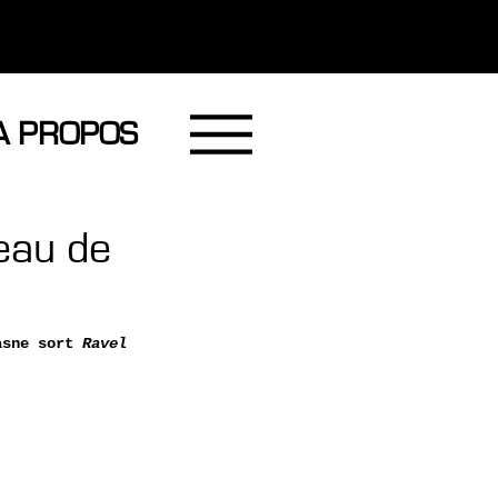
A PROPOS
eau de
asne sort 
Ravel 