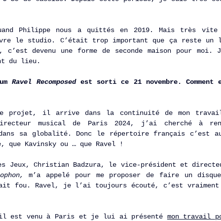
and Philippe nous a quittés en 2019. Mais très vite 
vre le studio. C’était trop important que ça reste un l
, c’est devenu une forme de seconde maison pour moi. J
nt du lieu. 
um 
Ravel Recomposed 
est sorti ce 21 novembre. Comment e
e projet, il arrive dans la continuité de mon travail
irecteur musical de Paris 2024,
j’ai cherché à ren
dans sa globalité. Donc le répertoire français c’est au
e, que Kavinsky ou … que Ravel ! 
es Jeux, Christian Badzura, le vice-président et directeu
mophon, 
m’a appelé pour me proposer de faire un disqu
ait fou. Ravel, je l’ai toujours écouté, c’est vraiment 
il est venu à Paris et je lui ai présenté 
mon travail p