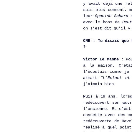
y avait déjà une re
sais plus comment, m
leur 
Spanish Sahara 
avec le boss de 
Deut
on s’est dit qu’il y
CNB : Tu disais que 
? 
Victor Le Masne :
 Po
à la maison. C’éta
l’écoutais comme je 
aimait 
“L’Enfant et
j’aimais bien.
Puis à 19 ans, lorsq
redécouvert son œuv
l’ancienne. Et c’est
cassette avec des m
redécouverte de Rave
réalisé à quel point