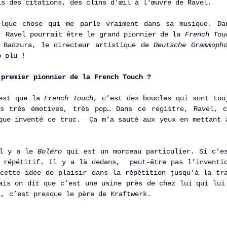
is des citations, des clins d'œil à l'œuvre de Ravel
. 
lque chose qui me parle vraiment dans sa musique. Dan
, Ravel
pourrait être le grand pionnier de la 
French Tou
 Badzura, le directeur artistique de 
Deutsche Grammoph
p plu !
 premier pionnier de la French Touch ? 
est que la 
French Touch
, c’est des boucles qui sont touj
ds très émotives, très pop… Dans ce registre, Ravel, c
que inventé ce truc.  Ça m’a sauté aux yeux en mettant à
l y a le
 Boléro 
qui est un morceau particulier. Si c’es
 répétitif. Il y a là dedans,  peut-être pas l’inventio
cette idée de plaisir dans la répétition jusqu’à la tra
ais on dit que c’est une usine près de chez lui qui lui 
l
,
 c’est presque le père de Kraftwerk. 