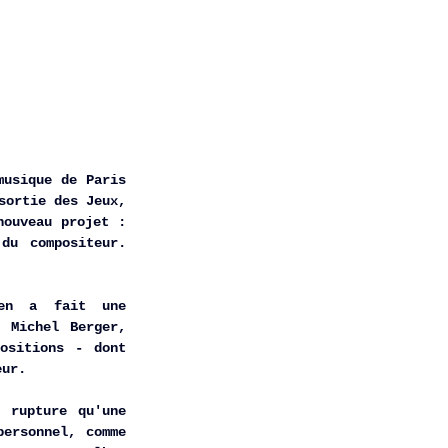
usique de Paris 
2024, Victor Le Masne aurait bien mérité une bonne pause … C’est raté. À la sortie des Jeux, 
ouveau projet : 
u compositeur. 
en a fait une 
 Michel Berger, 
ositions - dont 
eur. 
rupture qu'une 
ersonnel, comme 