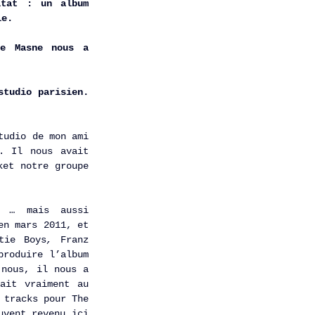
tat : un album 
le.
e Masne nous a 
tudio parisien. 
udio de mon ami 
. Il nous avait 
ket
notre groupe 
 … mais aussi 
n mars 2011, et 
tie Boys
, 
Franz 
roduire l’album 
nous, il nous a 
it vraiment au 
tracks pour The 
vent revenu ici 