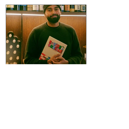
9 déc. 2024
Jordan Moilim : le chef qui fait
danser les papilles.
Depuis quelques semaines,
le restaurant Bonhomie
(Paris 10) vibre au rythme
des créations culinaires de