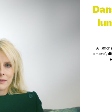
Dans
lu
A l’affic
l’ombre", di
i