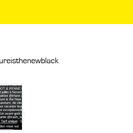
ureisthenewblack