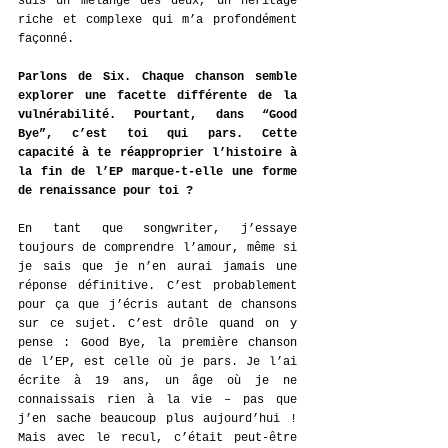
suis un mélange des deux, un héritage 
riche et complexe qui m’a profondément 
façonné.
Parlons de Six. Chaque chanson semble 
explorer une facette différente de la 
vulnérabilité. Pourtant, dans “Good 
Bye”, c’est toi qui pars. Cette 
capacité à te réapproprier l’histoire à 
la fin de l’EP marque-t-elle une forme 
de renaissance pour toi ?
En tant que songwriter, j’essaye 
toujours de comprendre l’amour, même si 
je sais que je n’en aurai jamais une 
réponse définitive. C’est probablement 
pour ça que j’écris autant de chansons 
sur ce sujet. C’est drôle quand on y 
pense : Good Bye, la première chanson 
de l’EP, est celle où je pars. Je l’ai 
écrite à 19 ans, un âge où je ne 
connaissais rien à la vie – pas que 
j’en sache beaucoup plus aujourd’hui ! 
Mais avec le recul, c’était peut-être 