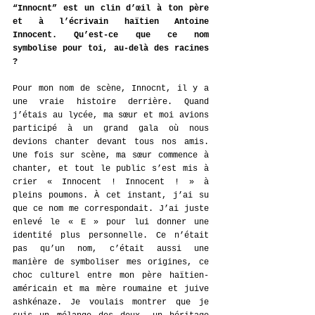
“Innocnt” est un clin d’œil à ton père 
et à l’écrivain haïtien Antoine 
Innocent. Qu’est-ce que ce nom 
symbolise pour toi, au-delà des racines 
?
Pour mon nom de scène, Innocnt, il y a 
une vraie histoire derrière. Quand 
j’étais au lycée, ma sœur et moi avions 
participé à un grand gala où nous 
devions chanter devant tous nos amis. 
Une fois sur scène, ma sœur commence à 
chanter, et tout le public s’est mis à 
crier « Innocent ! Innocent ! » à 
pleins poumons. À cet instant, j’ai su 
que ce nom me correspondait. J’ai juste 
enlevé le « E » pour lui donner une 
identité plus personnelle. Ce n’était 
pas qu’un nom, c’était aussi une 
manière de symboliser mes origines, ce 
choc culturel entre mon père haïtien-
américain et ma mère roumaine et juive 
ashkénaze. Je voulais montrer que je 