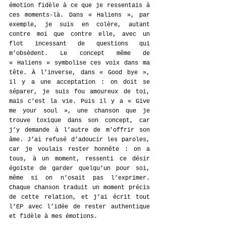
émotion fidèle à ce que je ressentais à 
ces moments-là. Dans « Haliens », par 
exemple, je suis en colère, autant 
contre moi que contre elle, avec un 
flot incessant de questions qui 
m’obsèdent. Le concept même de 
« Haliens » symbolise ces voix dans ma 
tête. À l’inverse, dans « Good bye », 
il y a une acceptation : on doit se 
séparer, je suis fou amoureux de toi, 
mais c’est la vie. Puis il y a « Give 
me your soul », une chanson que je 
trouve toxique dans son concept, car 
j’y demande à l’autre de m’offrir son 
âme. J’ai refusé d’adoucir les paroles, 
car je voulais rester honnête : on a 
tous, à un moment, ressenti ce désir 
égoïste de garder quelqu’un pour soi, 
même si on n’osait pas l’exprimer. 
Chaque chanson traduit un moment précis 
de cette relation, et j’ai écrit tout 
l’EP avec l’idée de rester authentique 
et fidèle à mes émotions.