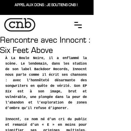
APPEL AUX DONS : JE SOUTIENS CNB !
Rencontre avec Innocnt :
Six Feet Above
À La Boule Noire, il a enflammé la 
scène. Le lendemain, dans les studios 
de son label Backdoor Records, Innocnt 
nous parle comme il écrit ses chansons 
: avec l’honnêteté désarmante des 
songwriters en quête de vérité. Son EP 
Six
 est à son image, brut et 
vulnérable, une plongée dans la peur de 
l’abandon et l’exploration de zones 
d’ombre qu’il refuse d’ignorer.
Innocnt, ce nom né d’un cri du public 
et remanié d’un « E » en moins pour 
signifier ses origines multiples, 