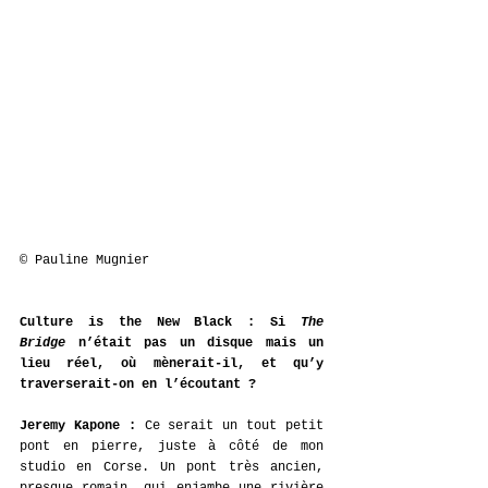
© Pauline Mugnier
Culture is the New Black : Si 
The 
Bridge
 n’était pas un disque mais un 
lieu réel, où mènerait-il, et qu’y 
traverserait-on en l’écoutant ?
Jeremy Kapone : 
Ce serait un tout petit 
pont en pierre, juste à côté de mon 
studio en Corse. Un pont très ancien, 
presque romain, qui enjambe une rivière 