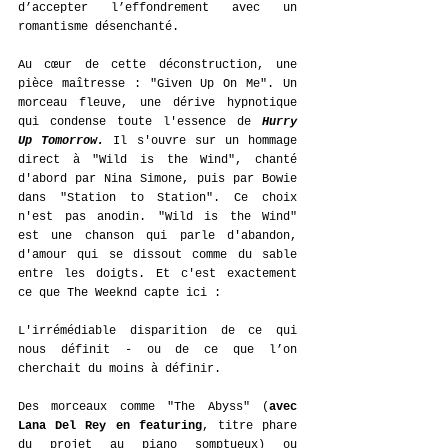
d’accepter l’effondrement avec un 
romantisme désenchanté.
Au cœur de cette déconstruction, une 
pièce maîtresse : "Given Up On Me". Un 
morceau fleuve, une dérive hypnotique 
qui condense toute l'essence de 
Hurry 
Up Tomorrow.
 Il s'ouvre sur un hommage 
direct à "Wild is the Wind", chanté 
d'abord par Nina Simone, puis par Bowie 
dans "Station to Station". Ce choix 
n'est pas anodin. "Wild is the Wind" 
est une chanson qui parle d'abandon, 
d'amour qui se dissout comme du sable 
entre les doigts. Et c'est exactement 
ce que The Weeknd capte ici :
L'irrémédiable disparition de ce qui 
nous définit - ou de ce que l’on 
cherchait du moins à définir.
Des morceaux comme "The Abyss" (
avec 
Lana Del Rey en featuring
, titre phare 
du projet au piano somptueux) ou 