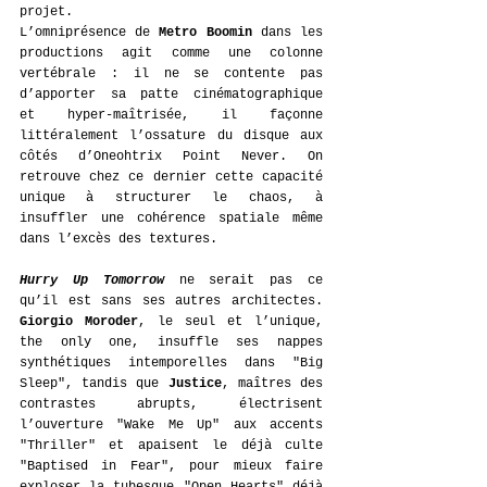
projet.
L’omniprésence de 
Metro Boomin
 dans les 
productions agit comme une colonne 
vertébrale : il ne se contente pas 
d’apporter sa patte cinématographique 
et hyper-maîtrisée, il façonne 
littéralement l’ossature du disque aux 
côtés d’Oneohtrix Point Never. On 
retrouve chez ce dernier cette capacité 
unique à structurer le chaos, à 
insuffler une cohérence spatiale même 
dans l’excès des textures.
Hurry Up Tomorrow
 ne serait pas ce 
qu’il est sans ses autres architectes. 
Giorgio Moroder
, le seul et l’unique, 
the only one, insuffle ses nappes 
synthétiques intemporelles dans "Big 
Sleep", tandis que 
Justice
, maîtres des 
contrastes abrupts, électrisent 
l’ouverture "Wake Me Up" aux accents 
"Thriller" et apaisent le déjà culte 
"Baptised in Fear", pour mieux faire 