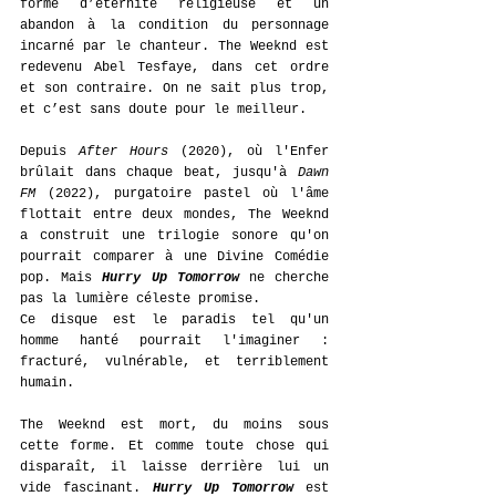
forme d’éternité religieuse et un 
abandon à la condition du personnage 
incarné par le chanteur. The Weeknd est 
redevenu Abel Tesfaye, dans cet ordre 
et son contraire. On ne sait plus trop, 
et c’est sans doute pour le meilleur.
Depuis 
After Hours
 (2020), où l'Enfer 
brûlait dans chaque beat, jusqu'à 
Dawn 
FM
 (2022), purgatoire pastel où l'âme 
flottait entre deux mondes, The Weeknd 
a construit une trilogie sonore qu'on 
pourrait comparer à une Divine Comédie 
pop. Mais 
Hurry Up Tomorrow
 ne cherche 
pas la lumière céleste promise.
Ce disque est le paradis tel qu'un 
homme hanté pourrait l'imaginer : 
fracturé, vulnérable, et terriblement 
humain.
The Weeknd est mort, du moins sous 
cette forme. Et comme toute chose qui 
disparaît, il laisse derrière lui un 
vide fascinant. 
Hurry Up Tomorrow 
est 