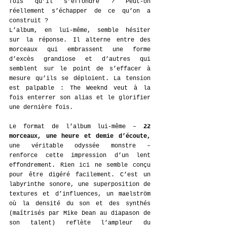
fois qu’il s’effondre ? Peut-on 
réellement s’échapper de ce qu’on a 
construit ?
L’album, en lui-même, semble hésiter 
sur la réponse. Il alterne entre des 
morceaux qui embrassent une forme 
d’excès grandiose et d’autres qui 
semblent sur le point de s’effacer à 
mesure qu’ils se déploient. La tension 
est palpable : The Weeknd veut à la 
fois enterrer son alias et le glorifier 
une dernière fois.
Le format de l’album lui-même – 
22 
morceaux, une heure et demie d’écoute,
une véritable odyssée monstre – 
renforce cette impression d’un lent 
effondrement. Rien ici ne semble conçu 
pour être digéré facilement. C’est un 
labyrinthe sonore, une superposition de 
textures et d’influences, un maelström 
où la densité du son et des synthés 
(maîtrisés par Mike Dean au diapason de 
son talent) reflète l’ampleur du 