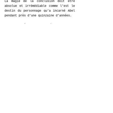
La magie de la conclusion doit être 
absolue et irrémédiable comme l’est le 
destin du personnage qu’a incarné Abel 
pendant près d’une quinzaine d’années.
Mais peut-être est-ce là son ultime 
sincérité. Car après tout, comment dire 
adieu à une illusion ? Comment enterrer 
une entité aussi insaisissable que The 
Weeknd, un artiste qui a toujours 
fonctionné comme une projection plus 
que comme une réalité tangible ?
La réponse, bien sûr, n'est jamais 
donnée clairement. Mais elle se devine 
dans les interstices, dans les silences 
entre deux couplets, dans les 
transitions presque cinématographiques 
qui jalonnent l'album. "Big Sleep" est 
peut-être la clé de tout cela: un 
morceau aux accents rétrofuturistes qui 
mêle les sonorités grandiloquentes de 
Blade Runner à une mélancolie presque 
théâtrale. « Pray the Lord my soul to 