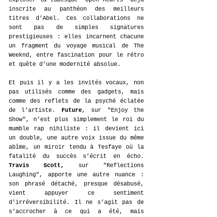
exploser la tubesque "Open Hearts" déjà 
inscrite au panthéon des meilleurs 
titres d’Abel. Ces collaborations ne 
sont pas de simples signatures 
prestigieuses : elles incarnent chacune 
un fragment du voyage musical de The 
Weeknd, entre fascination pour le rétro 
et quête d’une modernité absolue.
Et puis il y a les invités vocaux, non 
pas utilisés comme des gadgets, mais 
comme des reflets de la psyché éclatée 
de l’artiste. 
Future
, sur "Enjoy the 
Show", n’est plus simplement le roi du 
mumble rap nihiliste : il devient ici 
un double, une autre voix issue du même 
abîme, un miroir tendu à Tesfaye où la 
fatalité du succès s’écrit en écho. 
Travis Scott,
 sur "Reflections 
Laughing", apporte une autre nuance : 
son phrasé détaché, presque désabusé, 
vient appuyer ce sentiment 
d’irréversibilité. Il ne s’agit pas de 
s’accrocher à ce qui a été, mais 