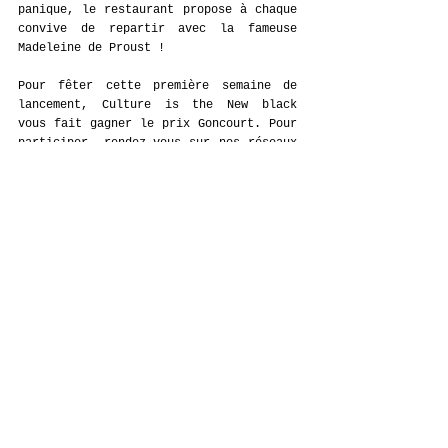
panique, le restaurant propose à chaque 
convive de repartir avec la fameuse 
Madeleine de Proust ! 
Pour fêter cette première semaine de 
lancement, Culture is the New black 
vous fait gagner le prix Goncourt. Pour 
participer, rendez-vous sur nos réseaux 
sociaux 
@cultureisthenewblack
INFOS : 
Possibilité d’acheter sur place le Prix 
Goncourt. 
Dates et horaires : 
Du 4 novembre 2024 
au 15 décembre 2024
Lieu  : 
Drouant
18, place Gaillon 75002 
Paris 2
Réservation
72h à l'avance : 
drouant.com
Revivez la pop 