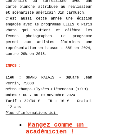
centenaire du surréalisme avec une 
carte blanche attribuée au réalisateur 
et scénariste américain Jim Jarmusch. 
C’est aussi cette année une édition 
engagée avec le programme ELLES X Paris 
Photo qui soutient et célèbre les 
femmes photographes. Ce programme 
permet aux artistes féminines une 
représentation en hausse : 38% en 2024, 
contre 20% en 2018. 
INFOS : 
Lieu : 
GRAND PALAIS
 - 
Square Jean 
Perrin, 75008 
Métro Champs-Élysées-Clémenceau (1/13)
Dates : 
Du 7 au 10 novembre 2024 
Tarif : 
32/34 € - TR : 16 € - Gratuit 
-12 ans
Plus d'informations ici 
Mangez comme un 
académicien !  