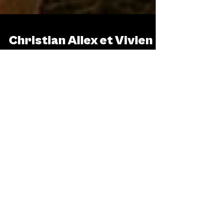
ARTS & SCÈNES
Christian Allex et Vivien
Becle, Programmateurs
du Cabaret Vert : « Ce
n’est pas de la rébellion,
c’est de l’agitation »
On imagine souvent le programmateur de
festival comme un technicien discret,
silhouette effacée derrière ses tableurs,
funambule entre...