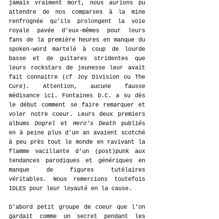
jamais vraiment mort, nous aurions pu 
attendre de nos comparses à la mine 
renfrognée qu’ils prolongent la voie 
royale pavée d’eux-mêmes pour leurs 
fans de la première heures en manque du 
spoken-word martelé à coup de lourde 
basse et de guitares stridentes que 
leurs rockstars de jeunesse leur avait 
fait connaitre (cf Joy Division ou The 
Cure). Attention, aucune fausse 
médisance ici. Fontaines D.C. a su dès 
le début comment se faire remarquer et 
voler notre coeur. Leurs deux premiers 
albums 
Dogrel 
et 
Hero’s Death
 publiés 
en à peine plus d’un an avaient scotché 
à peu près tout le monde en ravivant la 
flamme vacillante d’un (post)punk aux 
tendances parodiques et génériques en 
manque de figures tutélaires 
véritables. Nous remercions toutefois 
IDLES pour leur loyauté en la cause.
D’abord petit groupe de coeur que l’on 
gardait comme un secret pendant les 