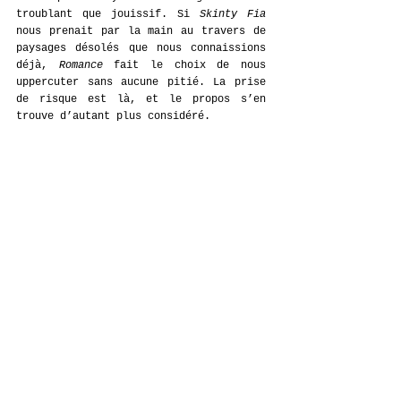
troublant que jouissif. Si 
Skinty Fia
nous prenait par la main au travers de 
paysages désolés que nous connaissions 
déjà, 
Romance
 fait le choix de nous 
uppercuter sans aucune pitié. La prise 
de risque est là, et le propos s’en 
trouve d’autant plus considéré.
À l’image de cette pochette que somme 