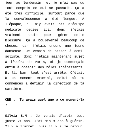
jour au lendemain, et je n’ai pas du 
tout compris ce qui se passait. Ça a 
été très difficile, surtout parce que 
la convalescence a été longue. À 
l’époque, il n’y avait pas d’équipe 
médicale dédiée ici, donc j’étais 
vraiment seule pour gérer cette 
blessure. Ça a bouleversé beaucoup de 
choses, car j’étais encore une jeune 
danseuse. Je venais de passer à demi-
soliste, donc j’étais maintenant sujet 
à l’Opéra de Paris, et je commençais 
enfin à obtenir des rôles intéressants. 
Et là, bam, tout s’est arrêté. C’était 
à un moment crucial, celui où tu 
commences à définir la direction de ta 
carrière.
CNB
 :  
Tu avais quel âge à ce moment-là 
? 
Silvia S.M
 : Je venais d’avoir tout 
juste 21 ans. J’ai mis 3 ans à guérir. 
Il y a l’arrêt, puis il y a le retour, 