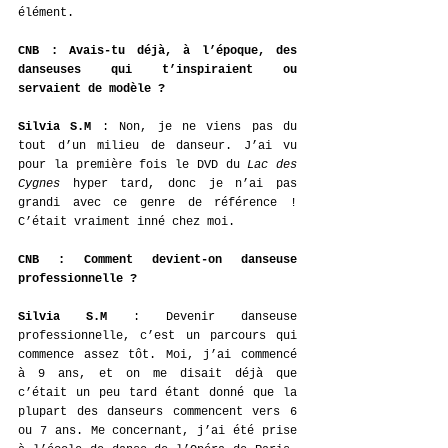
élément. 
CNB : Avais-tu déjà, à l’époque, des 
danseuses qui t’inspiraient ou 
servaient de modèle ?
Silvia S.M
 : Non, je ne viens pas du 
tout d’un milieu de danseur. J’ai vu 
pour la première fois le DVD du 
Lac des 
Cygnes
 hyper tard, donc je n’ai pas 
grandi avec ce genre de référence ! 
C’était vraiment inné chez moi. 
CNB
: Comment devient-on danseuse 
professionnelle ? 
Silvia S.M
 : 
Devenir danseuse 
professionnelle, c’est un parcours qui 
commence assez tôt. Moi, j’ai commencé 
à 9 ans, et on me disait déjà que 
c’était un peu tard étant donné que la 
plupart des danseurs commencent vers 6 
ou 7 ans. Me concernant, j’ai été prise 