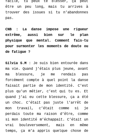
facile, tu peux te blesser, ça peut 
être un peu long, mais tu arrives à 
trouver des issues si tu n’abandonnes 
pas. 
CNB
: La danse impose une rigueur 
extrême, aussi bien sur le plan 
physique que mental. Comment fais-tu 
pour surmonter les moments de doute ou 
de fatigue ?
Silvia S.M
 : 
Je suis bien entourée dans 
ma vie. Quand j’étais plus jeune, avant 
ma blessure, je me rendais pas 
forcément compte à quel point la danse 
faisait partie de mon identité. C’est 
plus qu’un métier, c’est qui tu es. Et 
quand j’ai eu cette blessure, ça a été 
un choc. C’était pas juste l’arrêt de 
mon travail, c’était comme si je 
perdais toute ma raison d’être, comme 
si mon identité m’échappait. C’était un 
vrai bouleversement, mais en même 
temps, ça m’a appris quelque chose de 