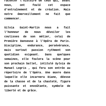
raconter l’histoire de ceux qui, avant 
nous, ont foulé cet espace 
d’entraînement et de création. Mais 
notre émerveillement ne fait que 
commencer.
Silvia Saint-Martin nous a fait 
l’honneur de nous dévoiler les 
coulisses de son métier, celui de 
Première Danseuse à l’Opéra de Paris. 
Discipline, endurance, persévérance, 
mais surtout passion rythment son 
quotidien exigeant.
Dans quelques 
semaines, elle foulera la scène pour 
son prochain ballet, intitulé 
Sylvia 
de 
Manuel Legris
, qui fera son entrée au 
répertoire de l’Opéra. Une œuvre dans 
laquelle elle incarnera Diane, déesse 
de la chasse et de la chasteté, figure 
puissante et envoûtante, symbole de 
liberté et de grâce.