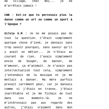
de village, chez moi... je ne 
m’arrêtais jamais !
CNB
 : 
Est-ce que tu percevais plus la 
danse comme un art ou comme un sport à 
l’époque ? 
Silvia S.M
 : Je ne me posais pas du 
tout la question. C’était simplement 
quelque chose d’inné, je dansais sans 
trop savoir pourquoi, sans savoir qu’il 
y avait un métier... Je n’étais au 
courant de rien. J’avais simplement 
envie de bouger, de danser, de 
m’amuser, ça m’animait. Je n’avais pas 
intellectualisé tout cela, simplement 
j’entendais de la musique et je me 
mettais à danser. Ma mère parfois 
prenait carrément peur, car je dansais 
comme si j’étais en transe, j’étais 
inarrêtable et je me fichais de tout 
dans ces moments-là. Je ne 
m’intéressais pas aux regards des 
autres, j’étais vraiment dans mon 