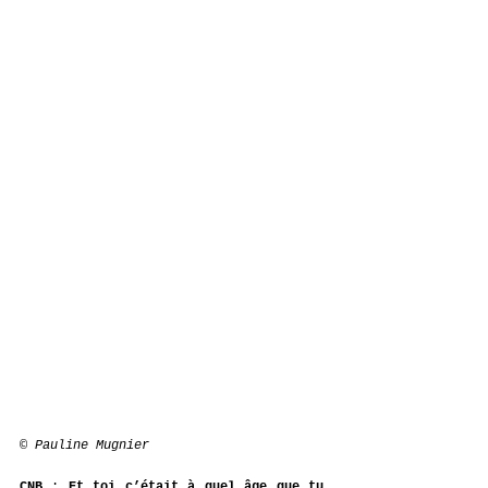
© Pauline Mugnier
CNB
 : 
Et toi c’était à quel âge que tu 