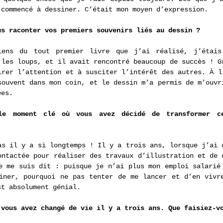
 commencé à dessiner. C’était mon moyen d’expression.
us raconter vos premiers souvenirs liés au dessin ? 
iens du tout premier livre que j’ai réalisé, j’étais 
 les loups, et il avait rencontré beaucoup de succès ! Gr
irer l’attention et à susciter l’intérêt des autres. À l’
souvent dans mon coin, et le dessin m’a permis de m’ouvri
ées. 
e moment clé où vous avez décidé de transformer ce
as il y a si longtemps ! Il y a trois ans, lorsque j’ai c
ontactée pour réaliser des travaux d’illustration et de d
e me suis dit : puisque je n’ai plus mon emploi salarié 
iner, pourquoi ne pas tenter de me lancer et d’en vivre
st absolument génial.
 vous avez changé de vie il y a trois ans. Que faisiez-v