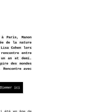
à Paris, Manon 
ée de la nature 
Lisa Cohen lors 
rencontre entre 
un an et demi. 
pire des mondes 
 Rencontre avec 
Diemer ici
i été en âge de 