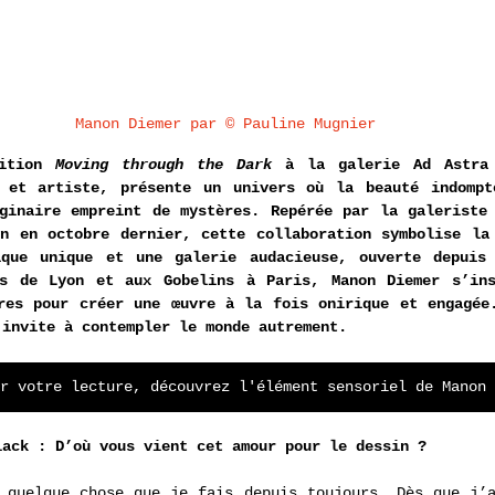
Manon Diemer par © Pauline Mugnier
ition 
Moving through the Dark
 à la galerie Ad Astra 
e et artiste, présente un univers où la beauté indompt
ginaire empreint de mystères. Repérée par la galeriste 
n en octobre dernier, cette collaboration symbolise la 
ique unique et une galerie audacieuse, ouverte depuis 
ts de Lyon et aux Gobelins à Paris, Manon Diemer s’ins
res pour créer une œuvre à la fois onirique et engagée.
 invite à contempler le monde autrement. 
r votre lecture, découvrez l'élément sensoriel de Manon 
lack : D’où vous vient cet amour pour le dessin ? 
 quelque chose que je fais depuis toujours. Dès que j’a