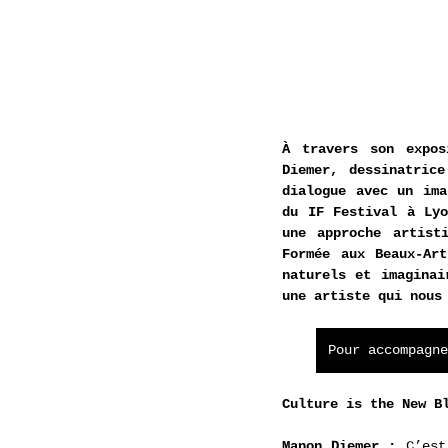
À travers son expos
Diemer, dessinatric
dialogue avec un ima
du IF Festival à Lyo
une approche artist
Formée aux Beaux-Ar
naturels et imaginai
une artiste qui nous
Pour accompagne
Culture is the New B
Manon Diemer : 
C’est