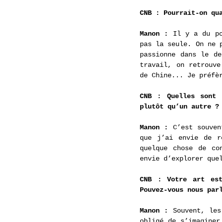
CNB : Pourrait-on qu
Manon : 
Il y a du po
pas la seule. On ne 
passionne dans le de
travail, on retrouve
de Chine... Je préfè
CNB : Quelles sont 
plutôt qu’un autre ?
Manon : 
C’est souven
que j’ai envie de r
quelque chose de co
envie d’explorer que
CNB : Votre art est
Pouvez-vous nous par
Manon :
 Souvent, les
obligé de s’imaginer