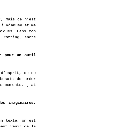
, mais ce n’est 
i m’amuse et me 
iques. Dans mon 
 rotring, encre 
 pour un outil 
d’esprit, de ce 
esoin de créer 
s moments, j’ai 
s imaginaires. 
n texte, on est 
eut venir de là 