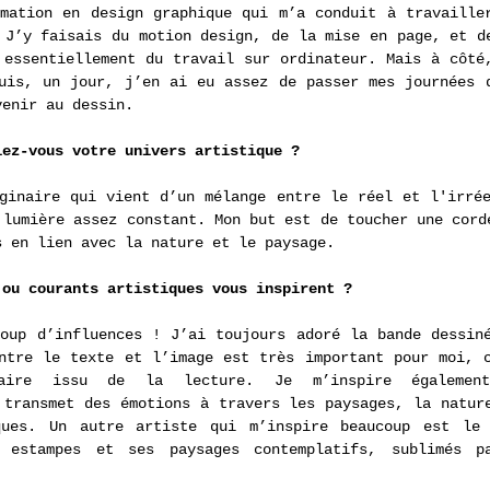
mation en design graphique qui m’a conduit à travailler
 J’y faisais du motion design, de la mise en page, et de
 essentiellement du travail sur ordinateur. Mais à côté,
uis, un jour, j’en ai eu assez de passer mes journées d
venir au dessin.
iez-vous votre univers artistique ?
ginaire qui vient d’un mélange entre le réel et l'irrée
 lumière assez constant. Mon but est de toucher une corde
s en lien avec la nature et le paysage. 
 ou courants artistiques vous inspirent ? 
oup d’influences ! J’ai toujours adoré la bande dessiné
ntre le texte et l’image est très important pour moi, c
inaire issu de la lecture. Je m’inspire également
 transmet des émotions à travers les paysages, la nature
ques. Un autre artiste qui m’inspire beaucoup est le J
 estampes et ses paysages contemplatifs, sublimés pa