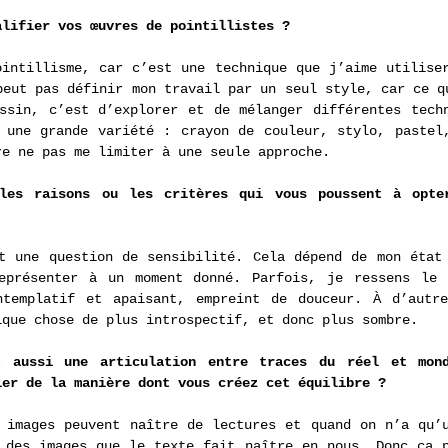
alifier vos œuvres de pointillistes ?
intillisme, car c’est une technique que j’aime utiliser
peut pas définir mon travail par un seul style, car ce qu
ssin, c’est d’explorer et de mélanger différentes techn
 une grande variété : crayon de couleur, stylo, pastel,
re ne pas me limiter à une seule approche.
les raisons ou les critères qui vous poussent à opter
t une question de sensibilité. Cela dépend de mon état 
eprésenter à un moment donné. Parfois, je ressens le b
ntemplatif et apaisant, empreint de douceur. À d’autre
lque chose de plus introspectif, et donc plus sombre.
 aussi une articulation entre traces du réel et monde
ler de la manière dont vous créez cet équilibre ?
 images peuvent naître de lectures et quand on n’a qu’u
 des images que le texte fait naître en nous. Donc ça p