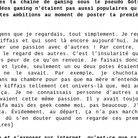
es ta chaîne de gaming sous le pseudo Gotr
déos gaming n'étaient pas aussi populaires qu’
tes ambitions au moment de poster ta premiè
gens que je regardais, tout simplement. Je reg
iffais et qui sont là encore aujourd’hui. Je
er une passion avec d’autres ! Par contre, 
 le regard des autres. C’est l’insularité qu
s peur de ce qu’on renvoie. Je faisais donc
 et lycée, seulement un ou deux potes étaient
e ne le savait. Par exemple, je chuchota
ans ma chambre pour pas que ma mère m’entende
e kiffais tellement cet univers-là que, moi au
ça. Je ne connaissais personne d’autres q
vaient cette même passion. Il y avait toujo
ifa mais des geek comme moi, pas beaucoup. J’
ça. Évidemment, au départ, ça n’a pas march
t dû s’en douter quand on regarde ces premi
ires]