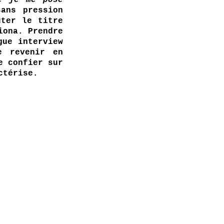
 je me pose 
ans pression 
particulière et se décrit même “apaisé”, d’une humeur à écouter le titre 
iona. Prendre 
ue interview 
 revenir en 
 confier sur 
ctérise.