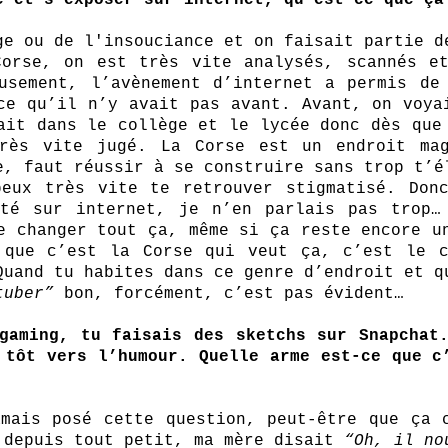
e et s’exposer sur internet, qu’est-ce que ça
ge ou de l'insouciance et on faisait partie de
orse, on est très vite analysés, scannés et
usement, l’avènement d’internet a permis de 
ce qu’il n’y avait pas avant. Avant, on voyai
ait dans le collège et le lycée donc dès que 
rès vite jugé. La Corse est un endroit magn
e, faut réussir à se construire sans trop t’él
eux très vite te retrouver stigmatisé. Donc
té sur internet, je n’en parlais pas trop… 
e changer tout ça, même si ça reste encore un
 que c’est la Corse qui veut ça, c’est le c
Quand tu habites dans ce genre d’endroit et q
tuber”
 bon, forcément, c’est pas évident… 
gaming, tu faisais des sketchs sur Snapchat.
 tôt vers l’humour. Quelle arme est-ce que c’
mais posé cette question, peut-être que ça c
 depuis tout petit, ma mère disait 
“Oh, il no