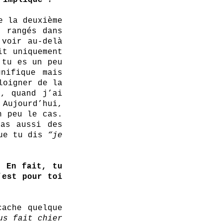
 implique ? 
 la deuxième 
 rangés dans 
voir au-delà 
t uniquement 
tu es un peu 
ifique mais 
oigner de la 
, quand j’ai 
Aujourd’hui, 
 peu le cas. 
as aussi des 
ue tu dis 
“je 
 En fait, tu 
est pour toi 
ache quelque 
us fait chier 