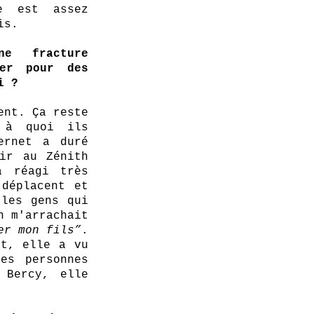
e est assez 
is.
 fracture 
er pour des 
i ?
nt. Ça reste 
 à quoi ils 
rnet a duré 
ir au Zénith 
 réagi très 
déplacent et 
les gens qui 
 m'arrachait 
er mon fils”
. 
t, elle a vu 
s personnes 
Bercy, elle 