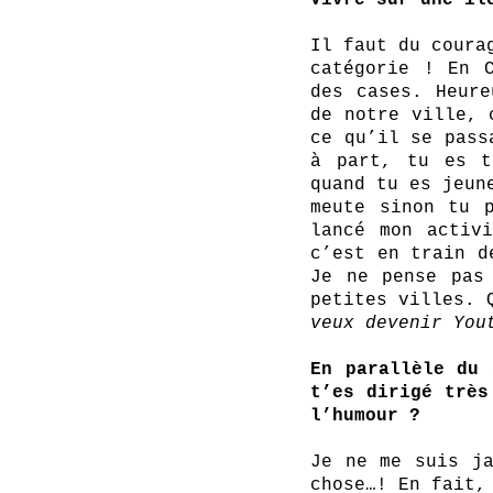
Vivre sur une îl
Il faut du coura
catégorie ! En C
des cases. Heure
de notre ville, 
ce qu’il se pass
à part, tu es t
quand tu es jeun
meute sinon tu p
lancé mon activi
c’est en train d
Je ne pense pas
petites villes. 
veux devenir You
En parallèle du 
t’es dirigé très
l’humour ? 
Je ne me suis ja
chose…! En fait,