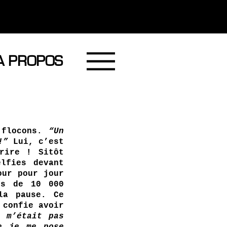
A PROPOS
 flocons. 
“Un 
!” 
Lui, c’est 
rire ! Sitôt 
lfies devant 
ur pour jour 
s de 10 000 
a pause. Ce 
confie avoir 
 m’était pas 