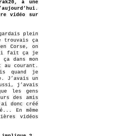
ak20, à une 
aujourd’hui. 
re vidéo sur 
ardais plein 
 trouvais ça 
en Corse, on 
i fait ça je 
 ça dans mon 
 au courant. 
is quand je 
. J’avais un 
ssi, j’avais 
ue les gens 
urs des amis 
ai donc créé 
é... En même 
ères vidéos 