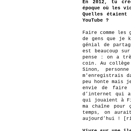
En 2012, tu cré
époque où les vi
Quelles étaient 
YouTube ?
Faire comme les 
de gens que je k
génial de partag
est beaucoup sur
pense : on a trè
coin. Au collège
Sinon, personn
m'enregistrais d
peu honte mais j
envie de faire 
d’internet qui a
qui jouaient à F
ma chaîne pour 
temps, on aurai
aujourd’hui ! [r