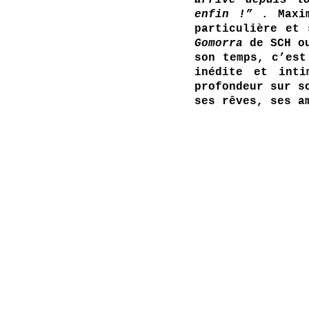
arrivé depuis l
enfin !”
 . Maxi
Gomorra 
de SCH o
son temps, c’est
inédite et inti
profondeur sur s
ses rêves, ses a