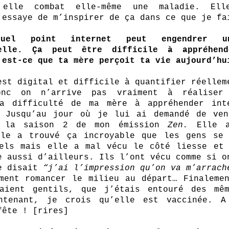
 elle combat elle-même une maladie. Ell
’essaye de m’inspirer de ça dans ce que je fa
l point internet peut engendrer une
nelle. Ça peut être difficile à appréhend
 est-ce que ta mère perçoit ta vie aujourd’hu
est digital et difficile à quantifier réelleme
onc on n’arrive pas vraiment à réaliser
La difficulté de ma mère à appréhender inte
. Jusqu’au jour où je lui ai demandé de ven
 la saison 2 de mon émission 
Zen.
 Elle a
lle a trouvé ça incroyable que les gens se 
els mais elle a mal vécu le côté liesse et 
e aussi d’ailleurs. Ils l’ont vécu comme si on
e disait 
“j’ai l’impression qu’on va m’arrach
ment romancer le milieu au départ… Finalemen
aient gentils, que j’étais entouré des même
ntenant, je crois qu’elle est vaccinée. A 
fête ! [rires]