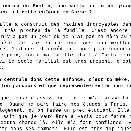
ginaire de Bastia, une ville où tu as grand
 en toi cette enfance en Corse ? 
Elle a construit des racines incroyables dan
s très proches de la famille. C’est encore 
 n’y a pas un jour où je n’ai pas ma mère au t
 père… Je fais encore tout avec mon meilleu
re, Youtuber et comédien), que j’ai rencontr
e peux, toute ma famille était à Paris pour
y… Le socle familial est très présent, c’est
t. 
e centrale dans cette enfance, c’est ta mère.
 ton parcours et que représente-t-elle pour t
que chose d’assez fou : elle m’a laissé fai
é. Quand je pars faire mes études à Paris, 
logement, qu’on fasse un prêt étudiant… Elle 
 sait que je veux être à Paris pour faire d
cette chance-là, elle m’a fait confiance. E
nte dans ses combats. Elle est très impliquée