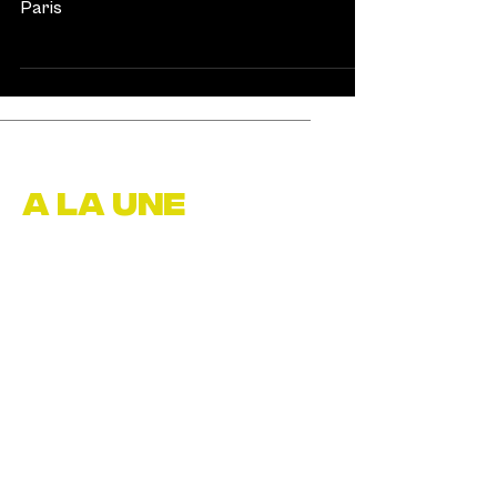
Martin, première danseuse de l'Opéra de
Paris
A LA UNE