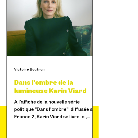
Victoire Boutron
Dans l'ombre de la
lumineuse Karin Viard
A l’affiche de la nouvelle série
politique "Dans l’ombre", diffusée sur
France 2, Karin Viard se livre ici,
« La liberté, personne ne te
entre ombres et lumières.
la donne. La liberté, tu la
prends ! »