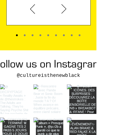
Karin Viard
ollow us on Instagram
@cultureisthenewblack