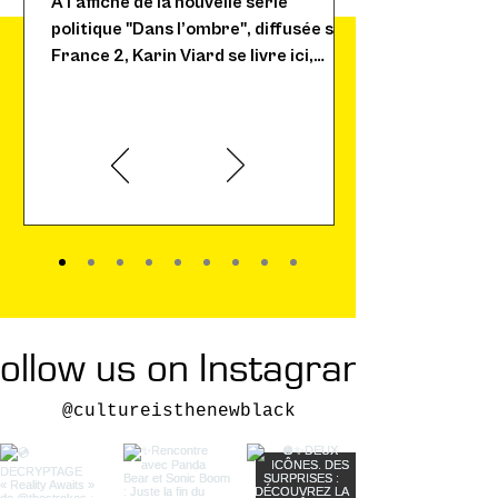
lumineuse Karin Viard
A l’affiche de la nouvelle série
politique "Dans l’ombre", diffusée sur
France 2, Karin Viard se livre ici,
« La liberté, personne ne te
entre ombres et lumières.
la donne. La liberté, tu la
prends ! »
Karin Viard
ollow us on Instagram
@cultureisthenewblack