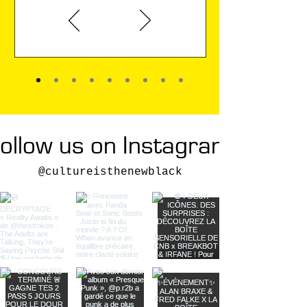
Karin Viard
ollow us on Instagram
@cultureisthenewblack