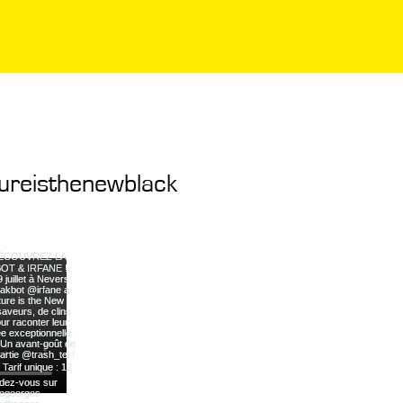
ureisthenewblack