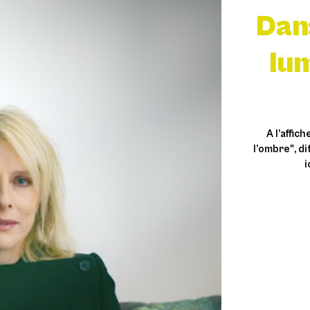
Dans
lu
A l’affic
l’ombre", di
i