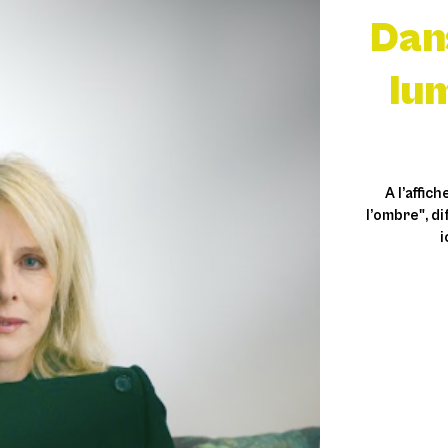
Dans
lu
A l’affic
l’ombre", di
i