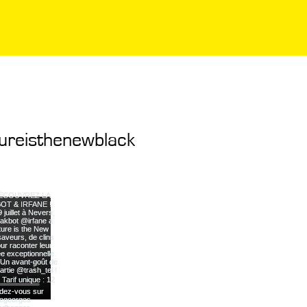
ureisthenewblack