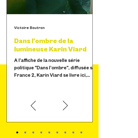
Victoire Boutron
Dans l'ombre de la
lumineuse Karin Viard
A l’affiche de la nouvelle série
politique "Dans l’ombre", diffusée sur
France 2, Karin Viard se livre ici,
« La liberté, personne ne te
entre ombres et lumières.
la donne. La liberté, tu la
prends ! »
Karin Viard