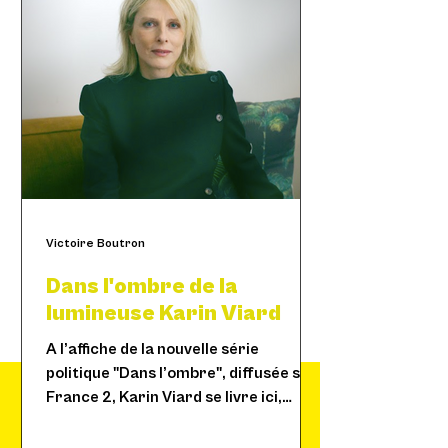
Victoire Boutron
Dans l'ombre de la
lumineuse Karin Viard
A l’affiche de la nouvelle série
politique "Dans l’ombre", diffusée sur
France 2, Karin Viard se livre ici,
« La liberté, personne ne te
entre ombres et lumières.
la donne. La liberté, tu la
prends ! »