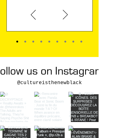
Karin Viard
ollow us on Instagram
@cultureisthenewblack