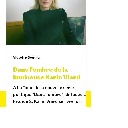
Victoire Boutron
Dans l'ombre de la
lumineuse Karin Viard
A l’affiche de la nouvelle série
politique "Dans l’ombre", diffusée sur
France 2, Karin Viard se livre ici,
« La liberté, personne ne te
entre ombres et lumières.
la donne. La liberté, tu la