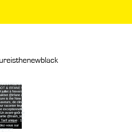
ureisthenewblack