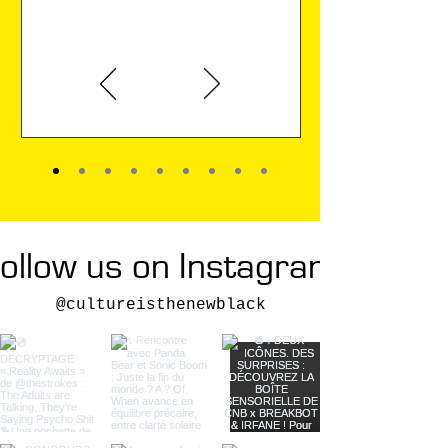
entre ombres et lumières.
la donne. La liberté, tu la
prends ! »
Karin Viard
ollow us on Instagram
@cultureisthenewblack