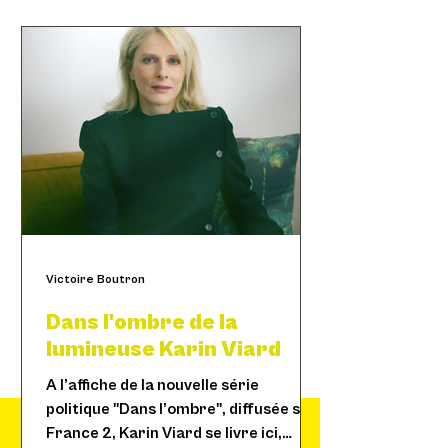
Victoire Boutron
Dans l'ombre de la
lumineuse Karin Viard
A l’affiche de la nouvelle série
politique "Dans l’ombre", diffusée sur
France 2, Karin Viard se livre ici,
« La liberté, personne ne te