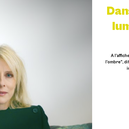
Dans
lu
A l’affic
l’ombre", di
i