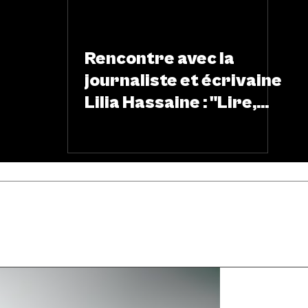
LITTÉRATURE
Rencontre avec la
journaliste et écrivaine
Lilia Hassaine : "Lire,
c’est nager à contre-
courant”