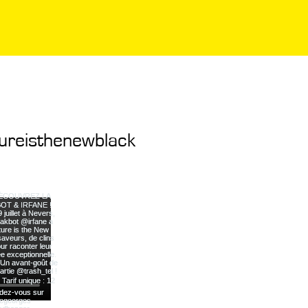
ureisthenewblack