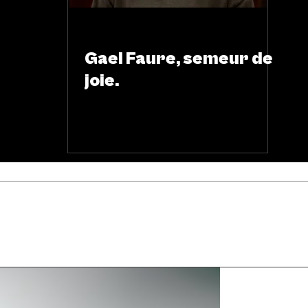
ARTS & SCÈNES
Gael Faure, semeur de
joie.