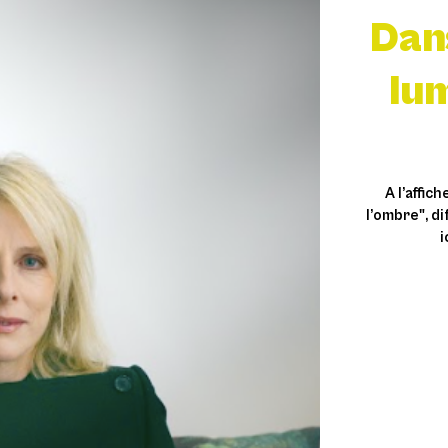
Dans
lu
A l’affic
l’ombre", di
i