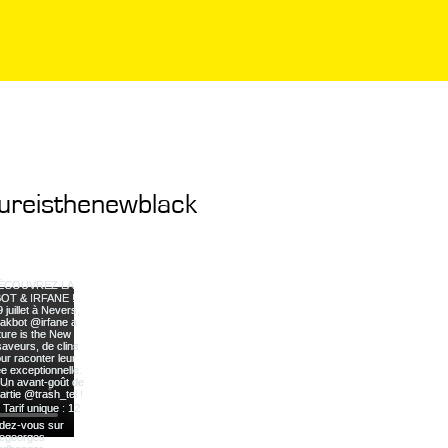
ureisthenewblack