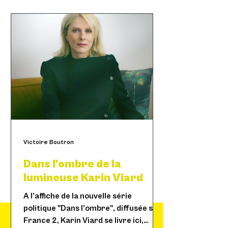
Victoire Boutron
Dans l'ombre de la
lumineuse Karin Viard
A l’affiche de la nouvelle série
politique "Dans l’ombre", diffusée sur
France 2, Karin Viard se livre ici,
« La liberté, personne ne te