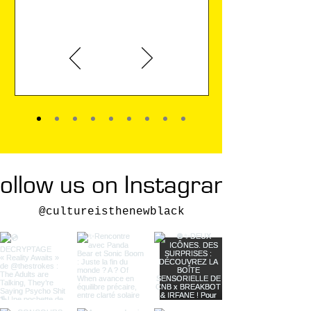
entre ombres et lumières.
la donne. La liberté, tu la
prends ! »
Karin Viard
ollow us on Instagram
@cultureisthenewblack