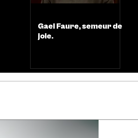
ARTS & SCÈNES
Gael Faure, semeur de
joie.