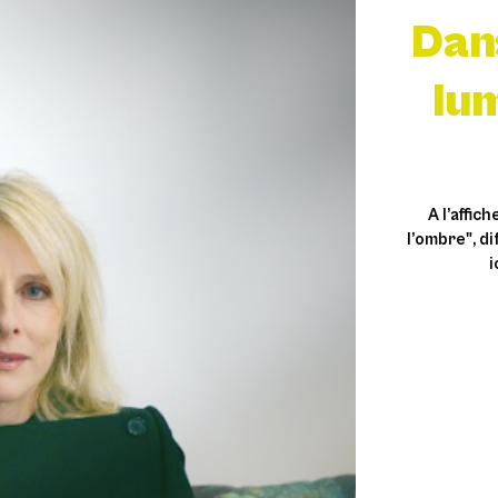
Dans
lu
A l’affic
l’ombre", di
i