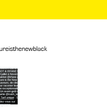
ureisthenewblack