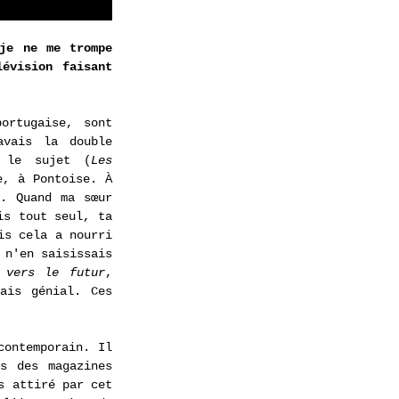
je ne me trompe 
vision faisant 
ortugaise, sont 
vais la double 
r le sujet (
Les 
, à Pontoise. À 
. Quand ma sœur 
s tout seul, ta 
s cela a nourri 
n'en saisissais 
 vers le futur
, 
is génial. Ces 
ontemporain. Il 
s des magazines 
 attiré par cet 