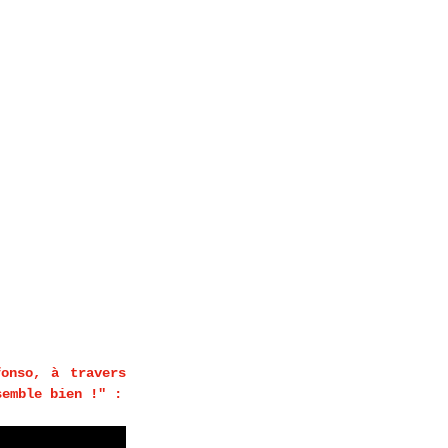
onso, à travers 
une playlist qu’il décrit ainsi : "entre mélancolie et énervement, ça me ressemble bien !" : 