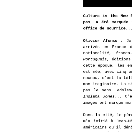
Culture is the New 
pas, a été marquée 
office de nourrice..
Olivier Afonso : 
Je
arrivés en France d
nationalité, franc
Portuguais
, éditions
cette époque, les en
est née, avec cinq a
nounou, c’est la tél
mon imaginaire. La s
pas le sens. Adoles
Indiana Jones
... C’
images ont marqué mo
Dans la cité, le pèr
m'a initié à Jean-M
américains qu'il dén