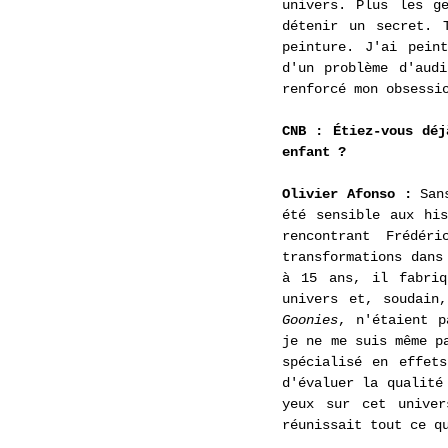
univers. Plus les ge
détenir un secret. 
peinture. J'ai pein
d'un problème d'aud
renforcé mon obsessi
CNB : Étiez-vous déj
enfant ?
Olivier Afonso :
 San
été sensible aux his
rencontrant Frédér
transformations dans
à 15 ans, il fabriq
univers et, soudain
Goonies
, n'étaient p
je ne me suis même p
spécialisé en effets
d'évaluer la qualité
yeux sur cet unive
réunissait tout ce q