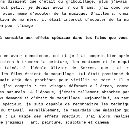
ns disaient que c'était du gribouillage, plus j'avais 
Tout petit, je devais avoir 7 ou 8 ans, j’ai donc vou
t avant même d'écouter de la musique. D'ailleurs, chez
ition de ma mère, il était interdit d'écouter de la mu
on pour l'image.
à sensible aux effets spéciaux dans les films que vous 
s en avoir conscience, oui et je l’ai compris bien après
toires à travers la peinture, les costumes et le maqui
ic Lainé, à l'école Olivier de Serres, que j'ai ré
 les films étaient du maquillage. Lui était passionné de
uait déjà des prothèses pour vieillir sa mère ! Il m'
, j'ai compris : ces visages déformés à l'écran, comm
as naturels. ​À l'époque, j'étais tellement absorbée par
as demandé si c'était du maquillage. Aujourd'hui, en tant
 spéciaux, je suis capable de reconnaître les techniqu
 du travail. Parallèlement, je regardais une émission qui
rs : 
La Magie des effets spéciaux
. J'ai alors réalisé
ue j'aimais : art, peinture, sculpture et cinéma.