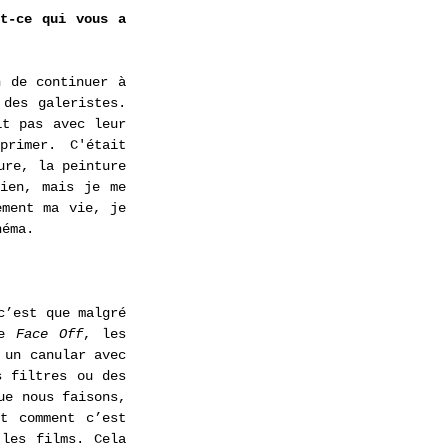
t-ce qui vous a 
 de continuer à 
des galeristes. 
t pas avec leur 
rimer. C'était 
re, la peinture 
ien, mais je me 
ment ma vie, je 
néma.
’est que malgré 
e 
Face Off
, les 
un canular avec 
 filtres ou des 
e nous faisons, 
t comment c’est 
les films. Cela 