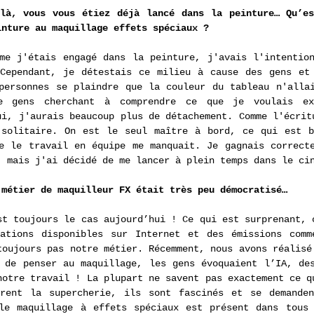
là, vous vous étiez déjà lancé dans la peinture… Qu’es
inture au maquillage effets spéciaux ?
me j'étais engagé dans la peinture, j'avais l'intention
Cependant, je détestais ce milieu à cause des gens et 
personnes se plaindre que la couleur du tableau n'allai
e gens cherchant à comprendre ce que je voulais exp
ui, j'aurais beaucoup plus de détachement. Comme l'écritu
 solitaire. On est le seul maître à bord, ce qui est b
e le travail en équipe me manquait. Je gagnais correcte
, mais j'ai décidé de me lancer à plein temps dans le ci
 métier de maquilleur FX était très peu démocratisé… 
st toujours le cas aujourd’hui ! Ce qui est surprenant, c
mations disponibles sur Internet et des émissions comm
toujours pas notre métier. Récemment, nous avons réalisé 
 de penser au maquillage, les gens évoquaient l’IA, des
notre travail ! La plupart ne savent pas exactement ce qu
vrent la supercherie, ils sont fascinés et se demanden
le maquillage à effets spéciaux est présent dans tous 