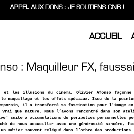
APPEL AUX DONS : JE SOUTIENS CNB !
ACCUEIL
onso : Maquilleur FX, faussa
s et les illusions du cinéma, Olivier Afonso façonne l
 le maquillage et les effets spéciaux. Issu de la peintur
emporain, il a transformé sa fascination pour l’image en 
 vrai que nature. Nous l’avons rencontré dans son ateli
ive” suite à accumulations de péripéties personnelles peu
ché de nous accueillir avec une générosité sincère, fid
 un métier souvent relégué dans l’ombre des productions. 