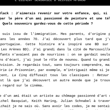
Black : J'aimerais revenir sur votre enfance, qui, si 
par le père d'un ami passionné de peinture et une télé
. Quels souvenirs gardez-vous de cette période ?
 suis issu de l'immigration. Mes parents, d'origine p
ans les années 70. J'ai découvert plus tard que j'a
o-portugaise. Cette histoire m'a inspiré une BD su
 Les Arènes BD). J'ai grandi dans la cité de Marcouville
fants n'avaient pas de nourrices : on se gardait seuls
ns d'écart, j'ai joué le rôle de nounou. Quand tu grandi
évision. Je regardais tout, sans toujours comprendre, mai
érie 
Le Prisonnier
, par exemple, m'intriguait même si je 
cent, 
La Cinq
 diffusait tous les classiques : 
Retour
est là que j’ai découvert un autre monde que je trouva
n regard sur le cinéma.
e d'un ami était un artiste au chômage passionné d'art c
ichel Basquiat, Keith Haring, Julian Schnabel à traver
ichait je ne sais où. Sans avoir les codes, je me sentais