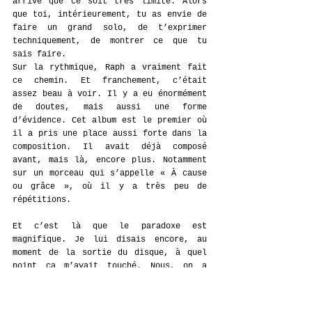
arrive que ce soit très limité. Alors 
que toi, intérieurement, tu as envie de 
faire un grand solo, de t’exprimer 
techniquement, de montrer ce que tu 
sais faire.
Sur la rythmique, Raph a vraiment fait 
ce chemin. Et franchement, c’était 
assez beau à voir. Il y a eu énormément 
de doutes, mais aussi une forme 
d’évidence. Cet album est le premier où 
il a pris une place aussi forte dans la 
composition. Il avait déjà composé 
avant, mais là, encore plus. Notamment 
sur un morceau qui s’appelle « À cause 
ou grâce », où il y a très peu de 
répétitions.
Et c’est là que le paradoxe est 
magnifique. Je lui disais encore, au 
moment de la sortie du disque, à quel 
point ça m’avait touché. Nous, on a 
beaucoup composé tous les deux. Et là, 
il s’exprimait pleinement, à travers ce 
morceau. Il a compris que parfois, il 