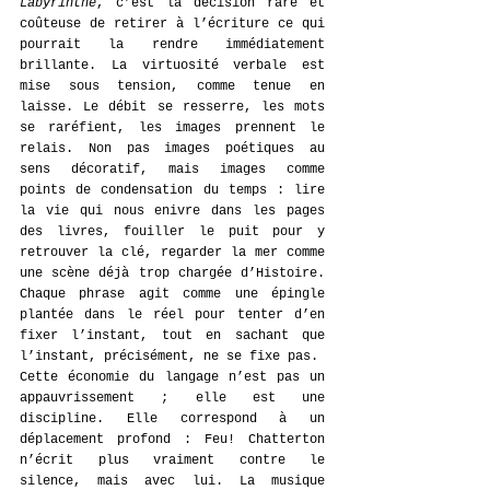
Labyrinthe
, c’est la décision rare et 
coûteuse de retirer à l’écriture ce qui 
pourrait la rendre immédiatement 
brillante. La virtuosité verbale est 
mise sous tension, comme tenue en 
laisse. Le débit se resserre, les mots 
se raréfient, les images prennent le 
relais. Non pas images poétiques au 
sens décoratif, mais images comme 
points de condensation du temps : lire 
la vie qui nous enivre dans les pages 
des livres, fouiller le puit pour y 
retrouver la clé, regarder la mer comme 
une scène déjà trop chargée d’Histoire. 
Chaque phrase agit comme une épingle 
plantée dans le réel pour tenter d’en 
fixer l’instant, tout en sachant que 
l’instant, précisément, ne se fixe pas.
Cette économie du langage n’est pas un 
appauvrissement ; elle est une 
discipline. Elle correspond à un 
déplacement profond : Feu! Chatterton 
n’écrit plus vraiment contre le 
silence, mais avec lui. La musique 